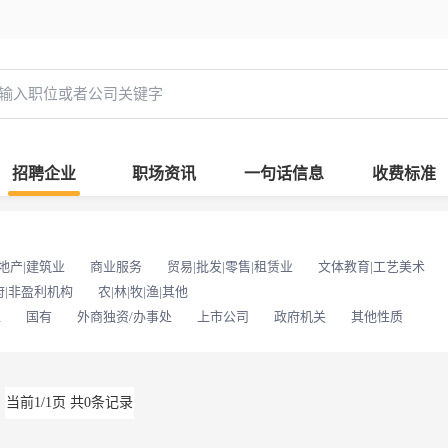
招聘企业
职场资讯
一句话信息
收费标准
地产|建筑业
商业服务
贸易|批发|零售|租赁业
文体教育|工艺美术
府|非盈利机构
农|林|牧|渔|其他
位
国有
外商独资/办事处
上市公司
政府机关
其他性质
当前1/1页 共0条记录