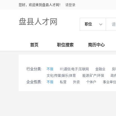
您好，欢迎来到盘县人才网！
请登录
盘县人才网
职位
首页
职位搜索
简历中心
行业分类:
不限
IT|通信|电子|互联网
金融业
房
文化|传媒|娱乐|体育
能源|矿产|环保
政
企业性质:
不限
私营
外资
个体户
事业单