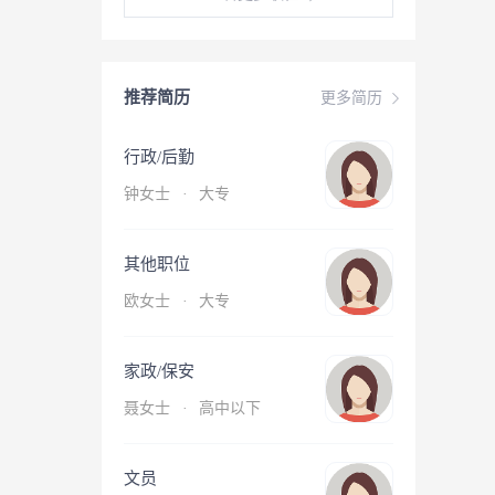
推荐简历
更多简历
行政/后勤
钟女士
·
大专
其他职位
欧女士
·
大专
家政/保安
聂女士
·
高中以下
文员